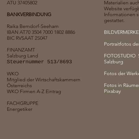
ATU 37405802
Materialien auc
Website verfüg
BANKVERBINDUNG
Informationen s
gestattet.
Raika Berndorf-Seeham
IBAN AT70 3504 7000 1802 8886
BILDVERMERKE
BIC RVSAAT 2S047
Portraitfotos de
FINANZAMT
Salzburg Land
FOTOSTUDIO Su
Salzburg
Steuernummer 513/8693
Fotos der Werke
WKO
Mitglied der Wirtschaftskammern
Fotos in Räume
Österreichs
Pixabay
WKO Firmen A-Z Eintrag
FACHGRUPPE
Energetiker