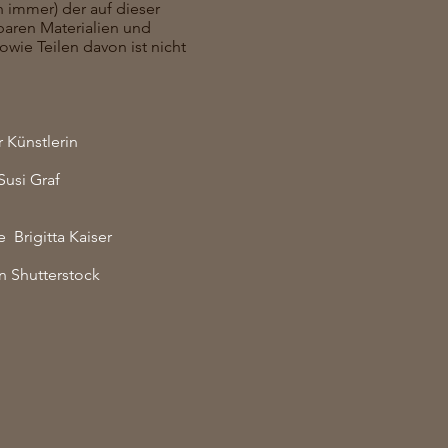
h immer) der auf dieser
baren Materialien und
owie Teilen davon ist nicht
r Künstlerin
si Graf
 Brigitta Kaiser
n Shutterstock