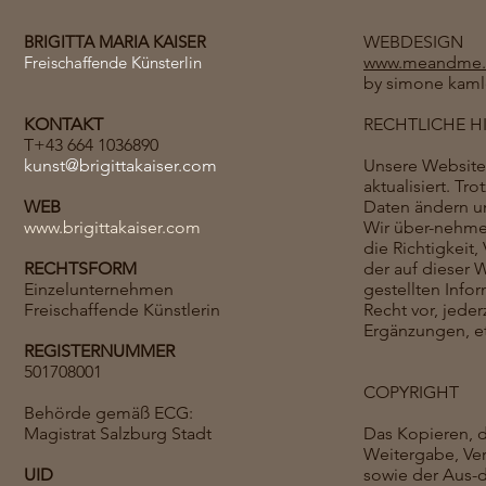
BRIGITTA MARIA KAISER
WEBDESIGN
Freischaffende Künsterlin
www.meandme.
by simone kaml
KONTAKT
RECHTLICHE H
T+43 664 1036890
kunst@brigittakaiser.com
Unsere Websites
aktualisiert. Tro
WEB
Daten ändern u
www.brigittakaiser.com
Wir über-nehmen
die Richtigkeit,
RECHTSFORM
der auf dieser 
Einzelunternehmen
gestellten Info
Freischaffende Künstlerin
Recht vor, jede
Ergänzungen, et
REGISTERNUMMER
501708001
COPYRIGHT
Behörde gemäß ECG:
Magistrat Salzburg Stadt
Das Kopieren, 
Weitergabe, Ve
UID
sowie der Aus-d