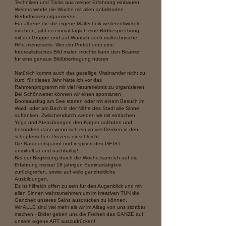
Techniken und Tricks aus meiner Erfahrung einbauen.
Weiters werde die Woche mit allen anfallenden
Bedürfnissen organisieren.
Für all jene die die eigene Maltechnik weiterentwickeln
möchten, gibt es einmal täglich eine Bildbesprechung
mit der Gruppe und auf Wunsch auch maltechnische
Hilfe meinerseits. Wer ein Porträt oder eine
fotorealistisches Bild malen möchte kann den Beamer
für eine genaue Bildübertragung nützen
Natürlich kommt auch das gesellige Miteinander nicht zu
kurz, für dieses Jahr hätte ich vor das
Rahmenprogramm mit viel Naturerlebnis zu organisieren.
Bei Schönwetter können wir einen spontanen
Bootsausflug am See starten oder mit einem Besuch im
Wald, oder am Bach in der Nähe des Stadl alle Sinne
auftanken. Zwischendurch werden wir mit einfachen
Yoga und Atemübungen den Körper aufladen und
besonders dann wenn sich ein zu viel Denken in den
schöpferischen Prozess einschleicht.
Die Natur entspannt und inspiriert den GEIST
unmittelbar und nachhaltig!
Bei der Begleitung durch die Woche kann ich auf die
Erfahrung meiner 18 jährigen Seminartätigkeit
zurückgreifen, sowie auf viele ganzheitliche
Ausbildungen.
Es ist hilfreich offen zu sein für den Augenblick und mit
allen Sinnen wahrzunehmen um im kreativen TUN die
Ganzheit unseres Seins ausdrücken zu können.
Wir ALLE sind viel mehr als wir im Alltag von uns sichtbar
machen - Bilder geben uns die Freiheit das GANZE auf
unsere eigene ART auszudrücken!