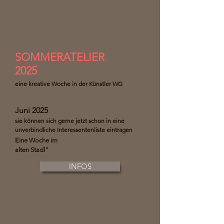
SOMMERATELIER
2025
eine kreative Woche in der Künstler WG
Juni 2025
sie können sich gerne jetzt schon in eine
unverbindliche Interessentenliste eintragen
Eine Woche im
alten Stadl"
INFOS