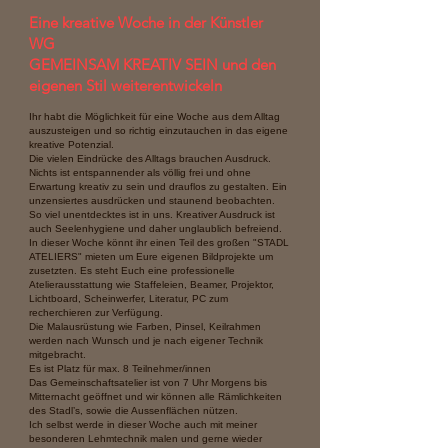
Eine kreative Woche in der Künstler
WG
GEMEINSAM KREATIV SEIN und den
eigenen Stil weiterentwickeln
Ihr habt die Möglichkeit für eine Woche aus dem Alltag
auszusteigen und so richtig einzutauchen in das eigene
kreative Potenzial.
Die vielen Eindrücke des Alltags brauchen Ausdruck.
Nichts ist entspannender als völlig frei und ohne
Erwartung kreativ zu sein und drauflos zu gestalten. Ein
unzensiertes ausdrücken und staunend beobachten.
So viel unentdecktes ist in uns. Kreativer Ausdruck ist
auch Seelenhygiene und daher unglaublich befreiend.
In dieser Woche könnt ihr einen Teil des großen "STADL
ATELIERS" mieten um Eure eigenen Bildprojekte um
zusetzten. Es steht Euch eine professionelle
Atelierausstattung wie Staffeleien, Beamer, Projektor,
Lichtboard, Scheinwerfer, Literatur, PC zum
recherchieren zur Verfügung.
Die Malausrüstung wie Farben, Pinsel, Keilrahmen
werden nach Wunsch und je nach eigener Technik
mitgebracht.
Es ist Platz für max. 8 Teilnehmer/innen
Das Gemeinschaftsatelier ist von 7 Uhr Morgens bis
Mitternacht geöffnet und wir können alle Rämlichkeiten
des Stadl’s, sowie die Aussenflächen nützen.
Ich selbst werde in dieser Woche auch mit meiner
besonderen Lehmtechnik malen und gerne wieder